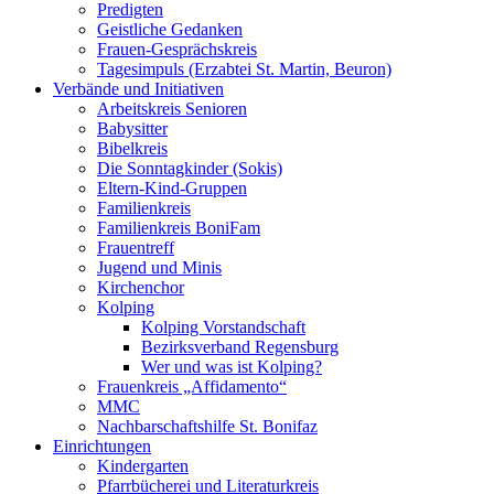
Predigten
Geistliche Gedanken
Frauen-Gesprächskreis
Tagesimpuls (Erzabtei St. Martin, Beuron)
Verbände und Initiativen
Arbeitskreis Senioren
Babysitter
Bibelkreis
Die Sonntagkinder (Sokis)
Eltern-Kind-Gruppen
Familienkreis
Familienkreis BoniFam
Frauentreff
Jugend und Minis
Kirchenchor
Kolping
Kolping Vorstandschaft
Bezirksverband Regensburg
Wer und was ist Kolping?
Frauenkreis „Affidamento“
MMC
Nachbarschaftshilfe St. Bonifaz
Einrichtungen
Kindergarten
Pfarrbücherei und Literaturkreis