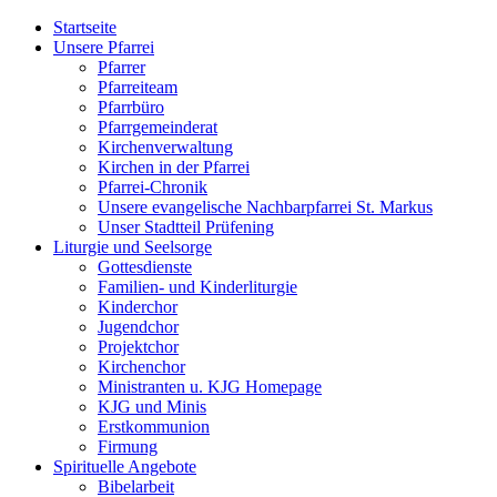
Startseite
Unsere Pfarrei
Pfarrer
Pfarreiteam
Pfarrbüro
Pfarrgemeinderat
Kirchenverwaltung
Kirchen in der Pfarrei
Pfarrei-Chronik
Unsere evangelische Nachbarpfarrei St. Markus
Unser Stadtteil Prüfening
Liturgie und Seelsorge
Gottesdienste
Familien- und Kinderliturgie
Kinderchor
Jugendchor
Projektchor
Kirchenchor
Ministranten u. KJG Homepage
KJG und Minis
Erstkommunion
Firmung
Spirituelle Angebote
Bibelarbeit