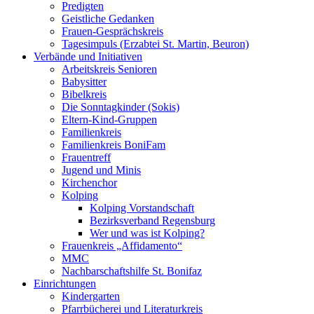
Predigten
Geistliche Gedanken
Frauen-Gesprächskreis
Tagesimpuls (Erzabtei St. Martin, Beuron)
Verbände und Initiativen
Arbeitskreis Senioren
Babysitter
Bibelkreis
Die Sonntagkinder (Sokis)
Eltern-Kind-Gruppen
Familienkreis
Familienkreis BoniFam
Frauentreff
Jugend und Minis
Kirchenchor
Kolping
Kolping Vorstandschaft
Bezirksverband Regensburg
Wer und was ist Kolping?
Frauenkreis „Affidamento“
MMC
Nachbarschaftshilfe St. Bonifaz
Einrichtungen
Kindergarten
Pfarrbücherei und Literaturkreis