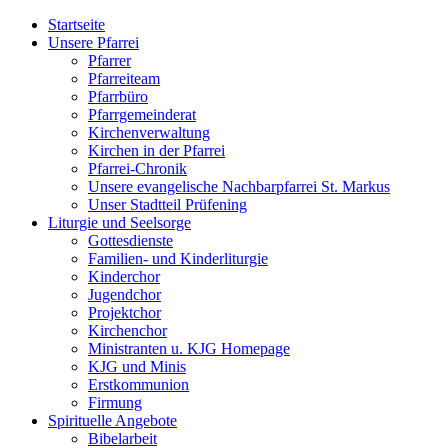
Startseite
Unsere Pfarrei
Pfarrer
Pfarreiteam
Pfarrbüro
Pfarrgemeinderat
Kirchenverwaltung
Kirchen in der Pfarrei
Pfarrei-Chronik
Unsere evangelische Nachbarpfarrei St. Markus
Unser Stadtteil Prüfening
Liturgie und Seelsorge
Gottesdienste
Familien- und Kinderliturgie
Kinderchor
Jugendchor
Projektchor
Kirchenchor
Ministranten u. KJG Homepage
KJG und Minis
Erstkommunion
Firmung
Spirituelle Angebote
Bibelarbeit