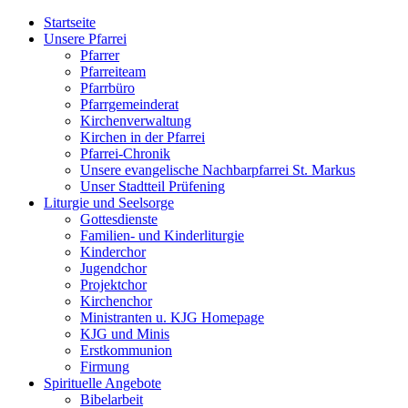
Startseite
Unsere Pfarrei
Pfarrer
Pfarreiteam
Pfarrbüro
Pfarrgemeinderat
Kirchenverwaltung
Kirchen in der Pfarrei
Pfarrei-Chronik
Unsere evangelische Nachbarpfarrei St. Markus
Unser Stadtteil Prüfening
Liturgie und Seelsorge
Gottesdienste
Familien- und Kinderliturgie
Kinderchor
Jugendchor
Projektchor
Kirchenchor
Ministranten u. KJG Homepage
KJG und Minis
Erstkommunion
Firmung
Spirituelle Angebote
Bibelarbeit