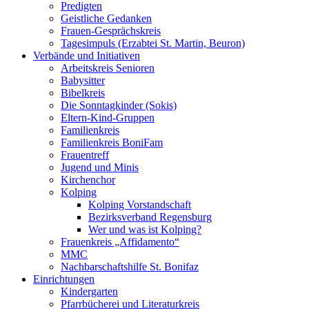
Predigten
Geistliche Gedanken
Frauen-Gesprächskreis
Tagesimpuls (Erzabtei St. Martin, Beuron)
Verbände und Initiativen
Arbeitskreis Senioren
Babysitter
Bibelkreis
Die Sonntagkinder (Sokis)
Eltern-Kind-Gruppen
Familienkreis
Familienkreis BoniFam
Frauentreff
Jugend und Minis
Kirchenchor
Kolping
Kolping Vorstandschaft
Bezirksverband Regensburg
Wer und was ist Kolping?
Frauenkreis „Affidamento“
MMC
Nachbarschaftshilfe St. Bonifaz
Einrichtungen
Kindergarten
Pfarrbücherei und Literaturkreis