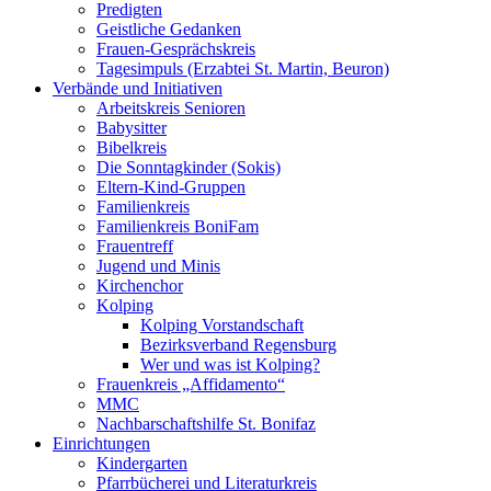
Predigten
Geistliche Gedanken
Frauen-Gesprächskreis
Tagesimpuls (Erzabtei St. Martin, Beuron)
Verbände und Initiativen
Arbeitskreis Senioren
Babysitter
Bibelkreis
Die Sonntagkinder (Sokis)
Eltern-Kind-Gruppen
Familienkreis
Familienkreis BoniFam
Frauentreff
Jugend und Minis
Kirchenchor
Kolping
Kolping Vorstandschaft
Bezirksverband Regensburg
Wer und was ist Kolping?
Frauenkreis „Affidamento“
MMC
Nachbarschaftshilfe St. Bonifaz
Einrichtungen
Kindergarten
Pfarrbücherei und Literaturkreis