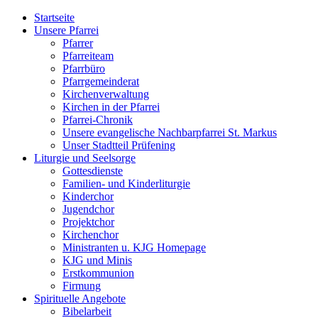
Startseite
Unsere Pfarrei
Pfarrer
Pfarreiteam
Pfarrbüro
Pfarrgemeinderat
Kirchenverwaltung
Kirchen in der Pfarrei
Pfarrei-Chronik
Unsere evangelische Nachbarpfarrei St. Markus
Unser Stadtteil Prüfening
Liturgie und Seelsorge
Gottesdienste
Familien- und Kinderliturgie
Kinderchor
Jugendchor
Projektchor
Kirchenchor
Ministranten u. KJG Homepage
KJG und Minis
Erstkommunion
Firmung
Spirituelle Angebote
Bibelarbeit