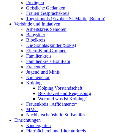
Predigten
Geistliche Gedanken
Frauen-Gesprächskreis
Tagesimpuls (Erzabtei St. Martin, Beuron)
Verbände und Initiativen
Arbeitskreis Senioren
Babysitter
Bibelkreis
Die Sonntagkinder (Sokis)
Eltern-Kind-Gruppen
Familienkreis
Familienkreis BoniFam
Frauentreff
Jugend und Minis
Kirchenchor
Kolping
Kolping Vorstandschaft
Bezirksverband Regensburg
Wer und was ist Kolping?
Frauenkreis „Affidamento“
MMC
Nachbarschaftshilfe St. Bonifaz
Einrichtungen
Kindergarten
Pfarrbücherei und Literaturkreis