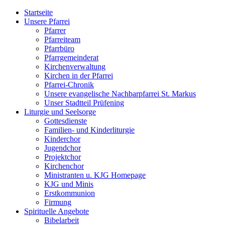
Startseite
Unsere Pfarrei
Pfarrer
Pfarreiteam
Pfarrbüro
Pfarrgemeinderat
Kirchenverwaltung
Kirchen in der Pfarrei
Pfarrei-Chronik
Unsere evangelische Nachbarpfarrei St. Markus
Unser Stadtteil Prüfening
Liturgie und Seelsorge
Gottesdienste
Familien- und Kinderliturgie
Kinderchor
Jugendchor
Projektchor
Kirchenchor
Ministranten u. KJG Homepage
KJG und Minis
Erstkommunion
Firmung
Spirituelle Angebote
Bibelarbeit