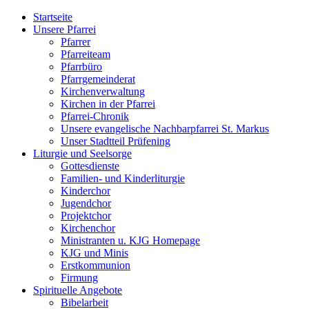
Startseite
Unsere Pfarrei
Pfarrer
Pfarreiteam
Pfarrbüro
Pfarrgemeinderat
Kirchenverwaltung
Kirchen in der Pfarrei
Pfarrei-Chronik
Unsere evangelische Nachbarpfarrei St. Markus
Unser Stadtteil Prüfening
Liturgie und Seelsorge
Gottesdienste
Familien- und Kinderliturgie
Kinderchor
Jugendchor
Projektchor
Kirchenchor
Ministranten u. KJG Homepage
KJG und Minis
Erstkommunion
Firmung
Spirituelle Angebote
Bibelarbeit