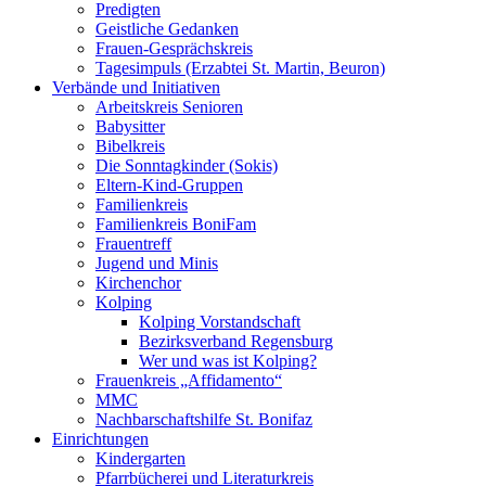
Predigten
Geistliche Gedanken
Frauen-Gesprächskreis
Tagesimpuls (Erzabtei St. Martin, Beuron)
Verbände und Initiativen
Arbeitskreis Senioren
Babysitter
Bibelkreis
Die Sonntagkinder (Sokis)
Eltern-Kind-Gruppen
Familienkreis
Familienkreis BoniFam
Frauentreff
Jugend und Minis
Kirchenchor
Kolping
Kolping Vorstandschaft
Bezirksverband Regensburg
Wer und was ist Kolping?
Frauenkreis „Affidamento“
MMC
Nachbarschaftshilfe St. Bonifaz
Einrichtungen
Kindergarten
Pfarrbücherei und Literaturkreis