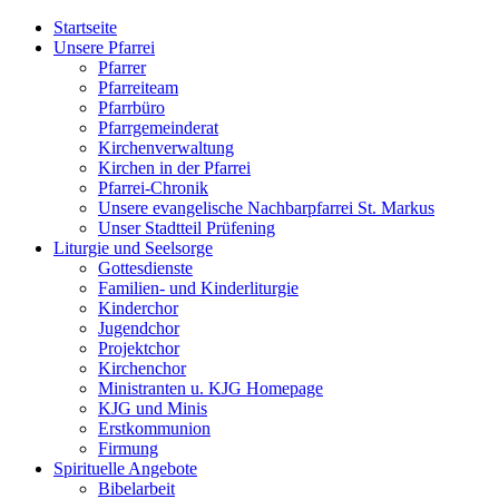
Startseite
Unsere Pfarrei
Pfarrer
Pfarreiteam
Pfarrbüro
Pfarrgemeinderat
Kirchenverwaltung
Kirchen in der Pfarrei
Pfarrei-Chronik
Unsere evangelische Nachbarpfarrei St. Markus
Unser Stadtteil Prüfening
Liturgie und Seelsorge
Gottesdienste
Familien- und Kinderliturgie
Kinderchor
Jugendchor
Projektchor
Kirchenchor
Ministranten u. KJG Homepage
KJG und Minis
Erstkommunion
Firmung
Spirituelle Angebote
Bibelarbeit