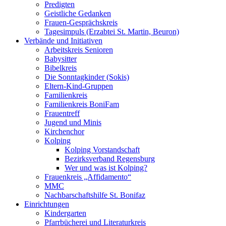
Predigten
Geistliche Gedanken
Frauen-Gesprächskreis
Tagesimpuls (Erzabtei St. Martin, Beuron)
Verbände und Initiativen
Arbeitskreis Senioren
Babysitter
Bibelkreis
Die Sonntagkinder (Sokis)
Eltern-Kind-Gruppen
Familienkreis
Familienkreis BoniFam
Frauentreff
Jugend und Minis
Kirchenchor
Kolping
Kolping Vorstandschaft
Bezirksverband Regensburg
Wer und was ist Kolping?
Frauenkreis „Affidamento“
MMC
Nachbarschaftshilfe St. Bonifaz
Einrichtungen
Kindergarten
Pfarrbücherei und Literaturkreis