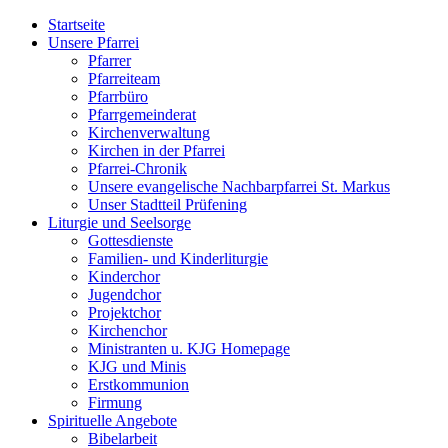
Startseite
Unsere Pfarrei
Pfarrer
Pfarreiteam
Pfarrbüro
Pfarrgemeinderat
Kirchenverwaltung
Kirchen in der Pfarrei
Pfarrei-Chronik
Unsere evangelische Nachbarpfarrei St. Markus
Unser Stadtteil Prüfening
Liturgie und Seelsorge
Gottesdienste
Familien- und Kinderliturgie
Kinderchor
Jugendchor
Projektchor
Kirchenchor
Ministranten u. KJG Homepage
KJG und Minis
Erstkommunion
Firmung
Spirituelle Angebote
Bibelarbeit