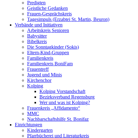
Predigten
Geistliche Gedanken
Frauen-Gesprächskreis
Tagesimpuls (Erzabtei St. Martin, Beuron)
Verbände und Initiativen
Arbeitskreis Senioren
Babysitter
Bibelkreis
Die Sonntagkinder (Sokis)
Eltern-Kind-Gruppen
Familienkreis
Familienkreis BoniFam
Frauentreff
Jugend und Minis
Kirchenchor
Kolping
Kolping Vorstandschaft
Bezirksverband Regensburg
Wer und was ist Kolping?
Frauenkreis „Affidamento“
MMC
Nachbarschaftshilfe St. Bonifaz
Einrichtungen
Kindergarten
Pfarrbücherei und Literaturkreis